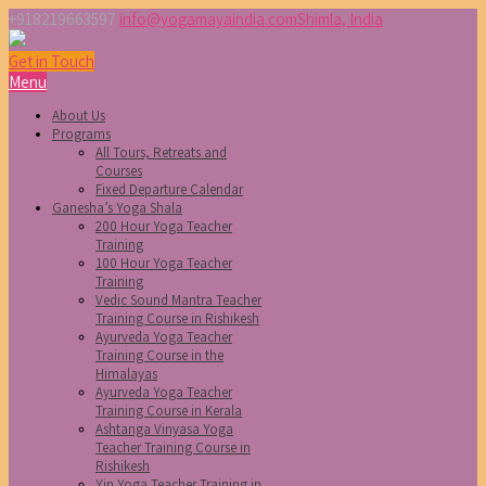
+918219663597
info@yogamayaindia.com
Shimla, India
Get in Touch
Menu
About Us
Programs
All Tours, Retreats and
Courses
Fixed Departure Calendar
Ganesha’s Yoga Shala
200 Hour Yoga Teacher
Training
100 Hour Yoga Teacher
Training
Vedic Sound Mantra Teacher
Training Course in Rishikesh
Ayurveda Yoga Teacher
Training Course in the
Himalayas
Ayurveda Yoga Teacher
Training Course in Kerala
Ashtanga Vinyasa Yoga
Teacher Training Course in
Rishikesh
Yin Yoga Teacher Training in