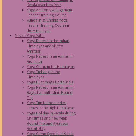
Kerala over New Year
Yoga Anatomy & Alignment
Teacher Training Course
Kundalini & Chakra Yoga
Teacher Training Course in
the Himalayas
Shiva’s Yoga Yatra
Yoga Retreat in the Indian
Himalayas and visit to
Amritsar
Yoga Retreat in an Ashram in
Rishikesh
Yoga Camp in the Himalayas
Yoga Trekking in the
Himalayas
Yoga Pilgrimage North India
Yoga Retreat in an Ashram in
Rajasthan with Mini- Round
Trip
Yoga Trip to the Land of
Lamas in the High Himalayas
Yoga Holiday in Kerala during
Christmas and New Year:
Round Trip and Ayurveda
Resort Stay
Yoga Camp Special in Kerala