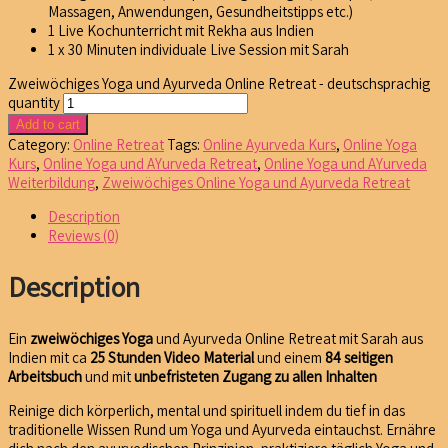
Massagen, Anwendungen, Gesundheitstipps etc.)
1 Live Kochunterricht mit Rekha aus Indien
1 x 30 Minuten individuale Live Session mit Sarah
Zweiwöchiges Yoga und Ayurveda Online Retreat - deutschsprachig
quantity
Add to cart
Category:
Online Retreat
Tags:
Online Ayurveda Kurs
,
Online Yoga
Kurs
,
Online Yoga und AYurveda Retreat
,
Online Yoga und AYurveda
Weiterbildung
,
Zweiwöchiges Online Yoga und Ayurveda Retreat
Description
Reviews (0)
Description
Ein
zweiwöchiges Yoga
und Ayurveda Online Retreat mit Sarah aus
Indien mit ca
25 Stunden Video
Material
und einem
84 seitigen
Arbeitsbuch
und mit
unbefristeten Zugang zu allen Inhalten
Reinige dich körperlich, mental und spirituell indem du tief in das
traditionelle Wissen Rund um Yoga und Ayurveda eintauchst. Ernähre