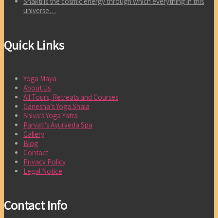
Shakti is the cosmic energy through which everything in this
universe…
Quick Links
Yoga Maya
About Us
All Tours, Retreats and Courses
Ganesha’s Yoga Shala
Shiva’s Yoga Yatra
Parvati’s Ayurveda Spa
Gallery
Blog
Contact
Privacy Policy
Legal Notice
Contact Info