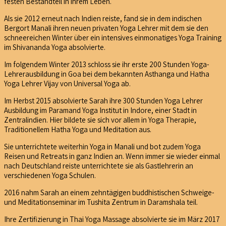
festen Bestandteil in ihrem Leben.
Als sie 2012 erneut nach Indien reiste, fand sie in dem indischen
Bergort Manali ihren neuen privaten Yoga Lehrer mit dem sie den
schneereichen Winter über ein intensives einmonatiges Yoga Training
im Shivananda Yoga absolvierte.
Im folgendem Winter 2013 schloss sie ihr erste 200 Stunden Yoga-
Lehrerausbildung in Goa bei dem bekannten Asthanga und Hatha
Yoga Lehrer Vijay von Universal Yoga ab.
Im Herbst 2015 absolvierte Sarah ihre 300 Stunden Yoga Lehrer
Ausbildung im Paramand Yoga Institut in Indore, einer Stadt in
Zentralindien. Hier bildete sie sich vor allem in Yoga Therapie,
Traditionellem Hatha Yoga und Meditation aus.
Sie unterrichtete weiterhin Yoga in Manali und bot zudem Yoga
Reisen und Retreats in ganz Indien an. Wenn immer sie wieder einmal
nach Deutschland reiste unterrichtete sie als Gastlehrerin an
verschiedenen Yoga Schulen.
2016 nahm Sarah an einem zehntägigen buddhistischen Schweige-
und Meditationseminar im Tushita Zentrum in Daramshala teil.
Ihre Zertifizierung in Thai Yoga Massage absolvierte sie im März 2017