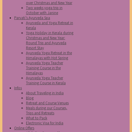
over Christmas and New Year
Two weeks yoga trip in
October with Janine
Parvati’s Ayurveda Spa
Ayurveda and Yoga Retreat in
Kerala
Yoga Holiday in Kerala during
Christmas and New Year:
Round Trip and Ayurveda
Resort Stay
Ayurveda Yoga Retreat in the
Himalayas with Hot Spring
Ayurveda Yoga Teacher
Training Course in the
Himalayas
Ayurveda Yoga Teacher
Training Course in Kerala
Infos
About Traveling in India
Blog
Retreat and Course Venues
Meals during our Courses,
Trips and Retreats
What to Pack
Electronic Visa for India
Online Offers