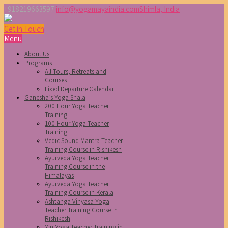
+918219663597
info@yogamayaindia.com
Shimla, India
Get in Touch
Menu
About Us
Programs
All Tours, Retreats and
Courses
Fixed Departure Calendar
Ganesha’s Yoga Shala
200 Hour Yoga Teacher
Training
100 Hour Yoga Teacher
Training
Vedic Sound Mantra Teacher
Training Course in Rishikesh
Ayurveda Yoga Teacher
Training Course in the
Himalayas
Ayurveda Yoga Teacher
Training Course in Kerala
Ashtanga Vinyasa Yoga
Teacher Training Course in
Rishikesh
Yin Yoga Teacher Training in