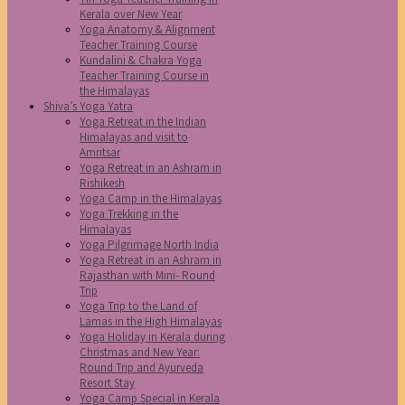
Kerala over New Year
Yoga Anatomy & Alignment
Teacher Training Course
Kundalini & Chakra Yoga
Teacher Training Course in
the Himalayas
Shiva’s Yoga Yatra
Yoga Retreat in the Indian
Himalayas and visit to
Amritsar
Yoga Retreat in an Ashram in
Rishikesh
Yoga Camp in the Himalayas
Yoga Trekking in the
Himalayas
Yoga Pilgrimage North India
Yoga Retreat in an Ashram in
Rajasthan with Mini- Round
Trip
Yoga Trip to the Land of
Lamas in the High Himalayas
Yoga Holiday in Kerala during
Christmas and New Year:
Round Trip and Ayurveda
Resort Stay
Yoga Camp Special in Kerala