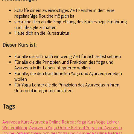
Schaffe dir ein zweiwöchiges Zeit Fenster in dem eine
regelmäßige Routine möglich ist
versuche dich an die Empfehlung des Kurses bzgl. Ernährung
und Lifestyle zu halten
Halte dich an die Kursstruktur
Dieser Kurs ist:
Für alle die sich nach ein wenig Zeit für sich selbst sehnen
Für alle die die Prinzipien und Praktiken des Yoga und
Ayurveda in ihr Leben integrieren wollen
Für alle, die den traditionellen Yoga und Ayurveda erleben
wollen
Für Yoga Lehrer die die Prinzipien des Ayurvedas in ihren
Unterricht integrieren möchten
Tags
Ayurveda Kurs
Ayurveda Online Retreat
Yoga Kurs
Yoga Lehrer
Weiterbildung Ayurveda
Yoga Online Retreat
Yoga und Ayurveda
Online Retreat
zweiwöchiges Yoga und Ayurveda Online Retreat