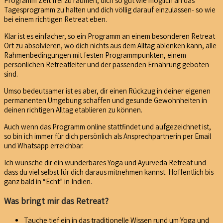
Programm Zeit frei zu räumen,
dich so gut wie möglich an das
Tagesprogramm zu halten und dich völlig darauf einzulassen- so wie
bei einem richtigen Retreat eben.
Klar ist es einfacher, so ein Programm an einem besonderen Retreat
Ort zu absolvieren, wo dich nichts aus dem Alltag ablenken kann, alle
Rahmenbedingungen mit festen Programmpunkten, einem
persönlichen Retreatleiter und der passenden Ernährung geboten
sind.
Umso bedeutsamer ist es aber, dir einen Rückzug in deiner eigenen
permanenten Umgebung schaffen und gesunde Gewohnheiten in
deinen richtigen Alltag etablieren zu können.
Auch wenn das Programm online stattfindet und aufgezeichnet ist,
so bin ich immer für dich persönlich als Ansprechpartnerin per Email
und Whatsapp erreichbar.
Ich wünsche dir ein wunderbares Yoga und Ayurveda Retreat und
dass du viel selbst für dich daraus mitnehmen kannst. Hoffentlich bis
ganz bald in “Echt” in Indien.
Was bringt mir das Retreat?
Tauche tief ein in das traditionelle Wissen rund um Yoga und