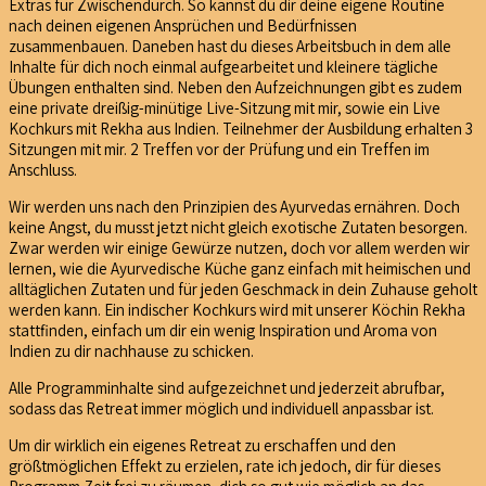
Extras für Zwischendurch. So kannst du dir deine eigene Routine
nach deinen eigenen Ansprüchen und Bedürfnissen
zusammenbauen. Daneben hast du dieses Arbeitsbuch in dem alle
Inhalte für dich noch einmal aufgearbeitet und kleinere tägliche
Übungen enthalten sind. Neben den Aufzeichnungen gibt es zudem
eine private dreißig-minütige Live-Sitzung mit mir, sowie ein Live
Kochkurs mit Rekha aus Indien. Teilnehmer der Ausbildung erhalten 3
Sitzungen mit mir. 2 Treffen vor der Prüfung und ein Treffen im
Anschluss.
Wir werden uns nach den Prinzipien des Ayurvedas ernähren. Doch
keine Angst, du musst jetzt nicht gleich exotische Zutaten besorgen.
Zwar werden wir einige Gewürze nutzen, doch vor allem werden wir
lernen, wie die Ayurvedische Küche ganz einfach mit heimischen und
alltäglichen Zutaten und für jeden Geschmack in dein Zuhause geholt
werden kann.
Ein indischer Kochkurs wird mit unserer Köchin Rekha
stattfinden, einfach um dir ein wenig Inspiration und Aroma von
Indien zu dir nachhause zu schicken.
Alle Programminhalte sind aufgezeichnet und jederzeit abrufbar,
sodass das Retreat immer möglich und individuell anpassbar ist.
Um dir wirklich ein eigenes Retreat zu erschaffen und den
größtmöglichen Effekt zu erzielen, rate ich jedoch, dir für dieses