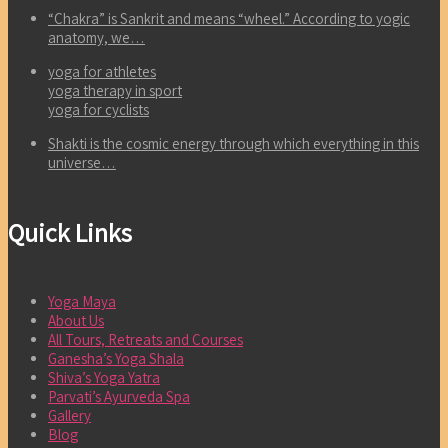
“Chakra” is Sankrit and means “wheel.” According to yogic
anatomy, we…
yoga for athletes
yoga therapy in sport
yoga for cyclists
Shakti is the cosmic energy through which everything in this
universe…
Quick Links
Yoga Maya
About Us
All Tours, Retreats and Courses
Ganesha’s Yoga Shala
Shiva’s Yoga Yatra
Parvati’s Ayurveda Spa
Gallery
Blog