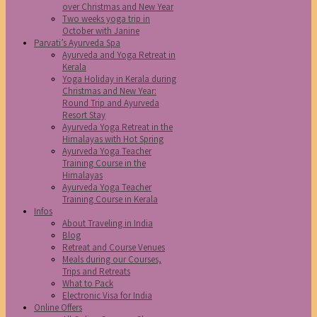
over Christmas and New Year
Two weeks yoga trip in
October with Janine
Parvati’s Ayurveda Spa
Ayurveda and Yoga Retreat in
Kerala
Yoga Holiday in Kerala during
Christmas and New Year:
Round Trip and Ayurveda
Resort Stay
Ayurveda Yoga Retreat in the
Himalayas with Hot Spring
Ayurveda Yoga Teacher
Training Course in the
Himalayas
Ayurveda Yoga Teacher
Training Course in Kerala
Infos
About Traveling in India
Blog
Retreat and Course Venues
Meals during our Courses,
Trips and Retreats
What to Pack
Electronic Visa for India
Online Offers