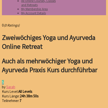
All Online Courses, Classes
and Retreats
My Membership Area
My Account Details
0
(0 Ratings)
Zweiwöchiges Yoga und Ayurveda
Online Retreat
Auch als mehrwöchiger Yoga und
Ayurveda Praxis Kurs durchführbar
S
by
Sarah
Kurs Level:
All Levels
Kurs Länge:
24h 38m 50s
Teilnehmer:
7